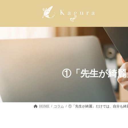
コ
ナ
ン
ビ
テ
ゲ
ン
ー
ツ
シ
へ
ョ
ス
ン
キ
に
ッ
移
プ
動
①「先生が綺麗
HOME
コラム
①「先生が綺麗」だけでは、自分も綺