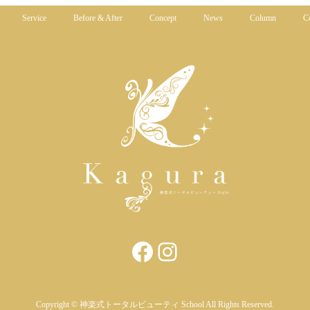
Service
Before & After
Concept
News
Column
Co
Facebook
https://www.in
Copyright © 神楽式トータルビューティ School All Rights Reserved.