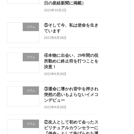
日の産経新聞に掲載）
2025年10月2日
⑤そして今、私は使命を生き
コラム
ています
2025年9月28日
④本物に出会い、29年間の役
コラム
所勤めに終止符を打つことを
決意！
2025年9月28日
③運命に導かれ背中を押され
コラム
突然の思いもよらないイメコ
ンデビュー
2025年9月28日
②友人として初めて会ったス
コラム
ピリチュアルカウンセラーに
『使命』として告げられた運