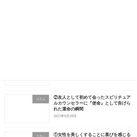
④本物に出会い、29年間の役所勤めに終
コラム
止符を打つことを決意！
2025年9月28日
③運命に導かれ背中を押され突然の思い
コラム
もよらないイメコンデビュー
2025年9月28日
②友人として初めて会ったスピリチュア
コラム
ルカウンセラーに『使命』として告げら
れた運命の瞬間
2025年9月28日
①女性を美しくすることに喜びを感じる
コラム